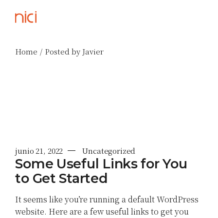
Skip
to
the
content
Home
Posted by Javier
junio 21, 2022
Uncategorized
Some Useful Links for You
to Get Started
It seems like you’re running a default WordPress
website. Here are a few useful links to get you