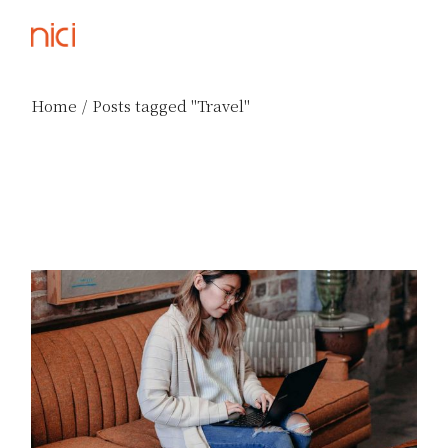
Skip
to
the
content
Home
Posts tagged "Travel"